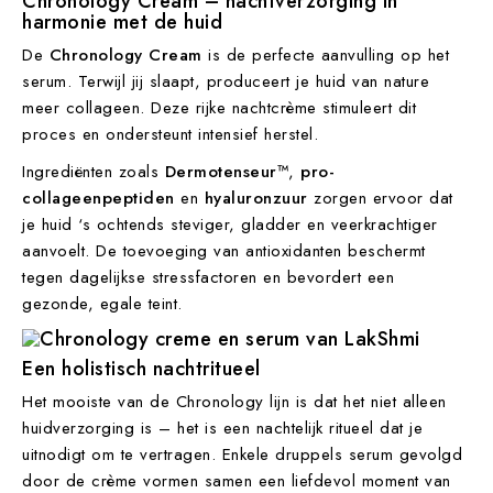
Chronology Cream
– nachtverzorging in
harmonie met de huid
De
Chronology Cream
is de perfecte aanvulling op het
serum. Terwijl jij slaapt, produceert je huid van nature
meer collageen. Deze rijke nachtcrème stimuleert dit
proces en ondersteunt intensief herstel.
Ingrediënten zoals
Dermotenseur™
,
pro-
collageenpeptiden
en
hyaluronzuur
zorgen ervoor dat
je huid ‘s ochtends steviger, gladder en veerkrachtiger
aanvoelt. De toevoeging van antioxidanten beschermt
tegen dagelijkse stressfactoren en bevordert een
gezonde, egale teint.
Een holistisch nachtritueel
Het mooiste van de Chronology lijn is dat het niet alleen
huidverzorging is – het is een nachtelijk ritueel dat je
uitnodigt om te vertragen. Enkele druppels serum gevolgd
door de crème vormen samen een liefdevol moment van