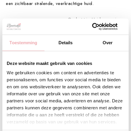
een zichtbaar stralende, veerkrachtige huid.
Geplaatst in:
Huidverzorging
Laat een reactie achter
Toestemming
Details
Over
Naam
Deze website maakt gebruik van cookies
We gebruiken cookies om content en advertenties te
E-mail
personaliseren, om functies voor social media te bieden
en om ons websiteverkeer te analyseren. Ook delen we
informatie over uw gebruik van onze site met onze
partners voor social media, adverteren en analyse. Deze
Onderwerp
partners kunnen deze gegevens combineren met andere
informatie die u aan ze heeft verstrekt of die ze hebben
verzameld op basis van uw gebruik van hun services.
Opmerking