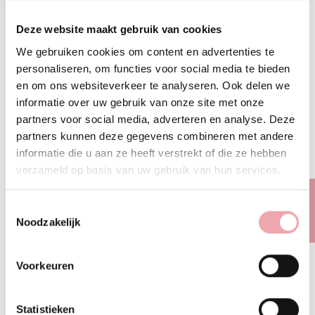
helpen bij het verlichten van spataders en vermoeide
benen. Onze natuurlijke en ayurvedische
Deze website maakt gebruik van cookies
oplossingen zijn ontworpen om ongemakken te
We gebruiken cookies om content en advertenties te
verminderen en de bloedsomloop te verbeteren.
personaliseren, om functies voor social media te bieden
en om ons websiteverkeer te analyseren. Ook delen we
Verlichtende crèmes met etherische oliën
informatie over uw gebruik van onze site met onze
Onze verlichtende crèmes zijn verrijkt met
partners voor social media, adverteren en analyse. Deze
etherische oliën zoals cipres, rozemarijn en arnica,
partners kunnen deze gegevens combineren met andere
informatie die u aan ze heeft verstrekt of die ze hebben
die bekend staan om hun ontstekingsremmende en
verzameld op basis van uw gebruik van hun services.
bloedsomloop bevorderende eigenschappen. Deze
FILTER
crèmes helpen bij het verminderen van zwelling en
Toestemmingsselectie
het verlichten van pijnlijke, zware benen. Regelmatig
Noodzakelijk
gebruik kan bijdragen aan een verbetering van de
algemene gezondheid van je benen.
Voorkeuren
Verkoelende sprays
Onze verkoelende sprays bevatten natuurlijke
Statistieken