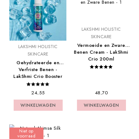
LAKSHMI HOLISTIC
SKINCARE
Vermoeide en Zware
LAKSHMI HOLISTIC
Benen Cream - LakShmi
SKINCARE
Crio 200ml
Gehydrateerde en
Verfriste Benen -
LakShmi Crio Booster
On The...
€ 24,55
€ 48,70
WINKELWAGEN
WINKELWAGEN
WINKELWAGEN
WINKELWAGEN
Niet op
voorraad