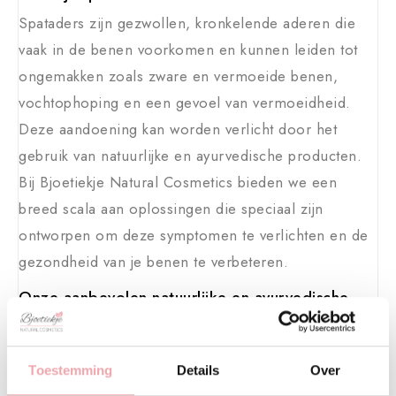
Spataders zijn gezwollen, kronkelende aderen die
vaak in de benen voorkomen en kunnen leiden tot
ongemakken zoals zware en vermoeide benen,
vochtophoping en een gevoel van vermoeidheid.
Deze aandoening kan worden verlicht door het
gebruik van natuurlijke en ayurvedische producten.
Bij Bjoetiekje Natural Cosmetics bieden we een
breed scala aan oplossingen die speciaal zijn
ontworpen om deze symptomen te verlichten en de
gezondheid van je benen te verbeteren.
Onze aanbevolen natuurlijke en ayurvedische
producten
Bij Bjoetiekje Natural Cosmetics hebben we
zorgvuldig geselecteerde producten die effectief
Toestemming
Details
Over