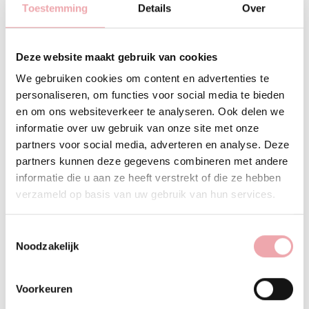
voor een natuurlijke finish die niet zwaar aanvoelt. Kleine
Toestemming
Details
Over
oneffenheden worden subtiel verzacht, terwijl de huid haar
frisse en levendige uitstraling behoudt.
Deze website maakt gebruik van cookies
De formule is rijk aan kostbare plantaardige oliën zoals
Arganolie, Babassu-olie, Açaí-olie, Buriti-olie en
We gebruiken cookies om content en advertenties te
Pracaxi-olie
. Deze ingrediënten voeden de huid intensief,
personaliseren, om functies voor social media te bieden
helpen haar soepel te houden en beschermen tegen
en om ons websiteverkeer te analyseren. Ook delen we
uitdroging.
informatie over uw gebruik van onze site met onze
partners voor social media, adverteren en analyse. Deze
Daarnaast bevat de BB Cream natuurlijke antioxidanten die
partners kunnen deze gegevens combineren met andere
de huid helpen beschermen tegen dagelijkse invloeden van
informatie die u aan ze heeft verstrekt of die ze hebben
buitenaf, zodat je huid niet alleen mooier oogt, maar zich
verzameld op basis van uw gebruik van hun services.
ook comfortabel en verzorgd voelt.
Toestemmingsselectie
Voor wie is deze BB Cream geschikt?
Noodzakelijk
Hoe gebruik je dit product?
Voorkeuren