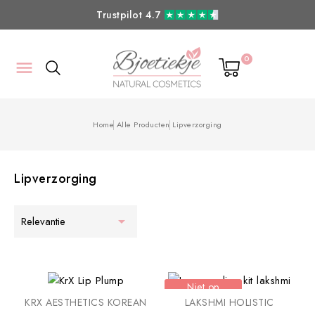
Trustpilot 4.7
0

Home
Alle Producten
Lipverzorging
Lipverzorging

Relevantie
Niet op
voorraad
KRX AESTHETICS KOREAN
LAKSHMI HOLISTIC