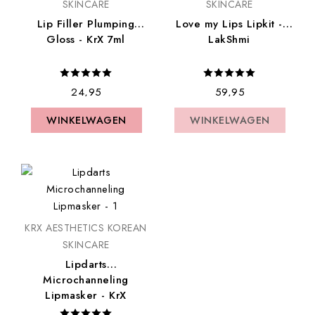
SKINCARE
SKINCARE
Lip Filler Plumping
Love my Lips Lipkit -
Gloss - KrX 7ml
LakShmi
€ 24,95
€ 59,95
WINKELWAGEN
WINKELWAGEN
WINKELWAGEN
WINKELWAGEN
KRX AESTHETICS KOREAN
SKINCARE
Lipdarts
Microchanneling
Lipmasker - KrX