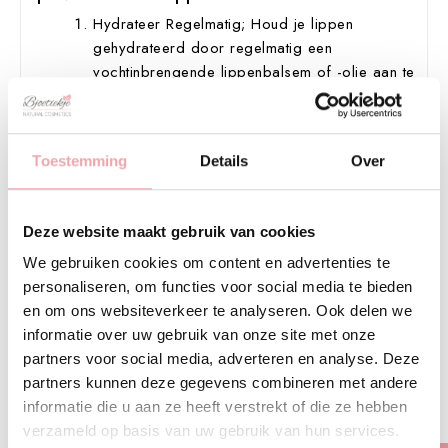
Hydrateer Regelmatig; Houd je lippen
gehydrateerd door regelmatig een
vochtinbrengende lippenbalsem of -olie aan te
brengen. Kies producten die hydraterende
ingrediënten zoals sheaboter, kokosolie of
vitamine E bevatten.
Toestemming
Details
Over
Exfolieer Wekelijks; Verwijder dode huidcellen
van je lippen door wekelijks een zachte lipscrub
te gebruiken. Je kunt een zelfgemaakte scrub
Deze website maakt gebruik van cookies
maken met suiker en honing of een kant-en-klare
lipscrub kopen.
We gebruiken cookies om content en advertenties te
Bescherm tegen de Zon; Gebruik een
personaliseren, om functies voor social media te bieden
lippenbalsem met SPF om je lippen te
en om ons websiteverkeer te analyseren. Ook delen we
beschermen tegen schadelijke UV-stralen. Dit
informatie over uw gebruik van onze site met onze
helpt voorkomen dat je lippen uitdrogen en
partners voor social media, adverteren en analyse. Deze
voorkomt schade door de zon.
partners kunnen deze gegevens combineren met andere
Drink Voldoende Water; Hydratatie begint van
informatie die u aan ze heeft verstrekt of die ze hebben
binnenuit, dus zorg ervoor dat je voldoende
verzameld op basis van uw gebruik van hun services.