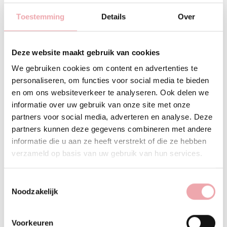
09-06-2026
Door
Alice Hendriks
Toestemming
Details
Over
Waarom reageert mijn huid ineens op
producten die ik al jaren gebruik?
Deze website maakt gebruik van cookies
Een vraag die ik regelmatig krijg. Je gebruikt een product
We gebruiken cookies om content en advertenties te
misschien al jaren zonder problemen en ineens lijkt je
personaliseren, om functies voor social media te bieden
huid er anders op te reageren. Ze wordt gevoeliger,
en om ons websiteverkeer te analyseren. Ook delen we
droger, roder of voelt minder comfortabel aan. Dat kan
informatie over uw gebruik van onze site met onze
best verwarrend zijn.
partners voor social media, adverteren en analyse. Deze
Lees Verder
partners kunnen deze gegevens combineren met andere
informatie die u aan ze heeft verstrekt of die ze hebben
verzameld op basis van uw gebruik van hun services.
Toestemmingsselectie
Noodzakelijk
05-06-2026
Door
Alice Hendriks
Waarom is een reinigingsschuim of dagcrème
Voorkeuren