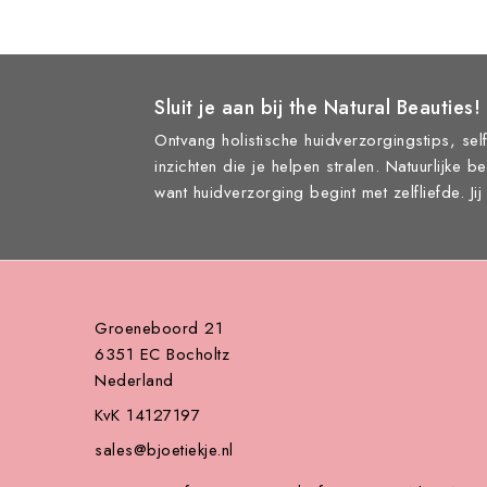
Sluit je aan bij the Natural Beauties!
Ontvang holistische huidverzorgingstips, self
inzichten die je helpen stralen. Natuurlijke b
want huidverzorging begint met zelfliefde. Ji
Groeneboord 21
6351 EC Bocholtz
Nederland
KvK 14127197
sales@bjoetiekje.nl