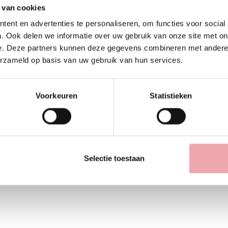
 van cookies
ge zoveel
Hoe overleeft je huid een
Het is misschie
ent en advertenties te personaliseren, om functies voor social
tspanning
lange vliegreis?
meest voorkom
. Ook delen we informatie over uw gebruik van onze site met on
misverstanden 
15-07-2026
e. Deze partners kunnen deze gegevens combineren met andere i
huidverzorging.
erzameld op basis van uw gebruik van hun services.
de zon toch...
n massage vaak
De vakantie staat voor de deur. Je
t. Iets wat je
koffer is bijna ingepakt, je
Lees Verder
Geplaatst op:
 een
paspoort ligt klaar en je kijkt uit
Voorkeuren
Statistieken
vakantie....
naar een paar...
Lees Verder
Selectie toestaan