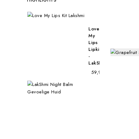
HIGHLIGHTS
Love
My
Lips
Lipkit
-
LakShmi
€ 59,95
Nacht
Balm
Gevoelige
Huid
-...