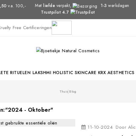
Met
liefde
verpakt,
1-3
werkdagen
,50
v.a. 100,-
Trustpilot 4.7
ETE RITUELEN
LAKSHMI HOLISTIC SKINCARE
KRX AESTHETICS
Thuis
Blog
In:"2024 - Oktober"
11-10-2024
Door
Ali