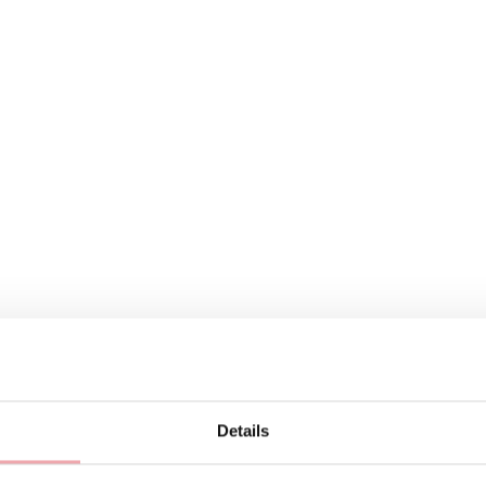
Heb je allee
de zon schij
Details
30-06-202
Gep