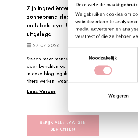
Deze website maakt gebruik
Zijn ingrediënten in
Waarom massa
e laatste
We gebruiken cookies om cont
zonnebrand slecht? Feiten
meer is dan on
websiteverkeer te analyseren
en fabels over UV-filters
limt ze wat
24-07-2026
media, adverteren en analys
 Misschien
uitgelegd
verstrekt of die ze hebben v
We denken bij ee
27-07-2026
aan een luxe momen
Toestemmingsselectie
jezelf gunt tijdens
Noodzakelijk
Steeds meer mensen twijfelen
wellnessdag of op 
door berichten op social media.
In deze blog leg ik uit hoe UV-
Lees Verder
filters werken, waarom...
Lees Verder
Weigeren
BEKIJK ALLE LAATSTE
BERICHTEN