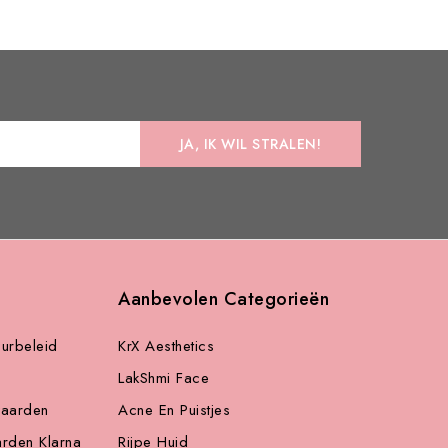
Aanbevolen Categorieën
urbeleid
KrX Aesthetics
LakShmi Face
aarden
Acne En Puistjes
arden Klarna
Rijpe Huid