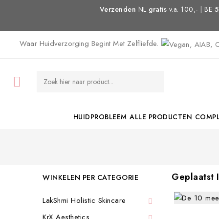
Verzenden
NL
gratis
v.a. 100,- | BE
5
Waar Huidverzorging Begint Met Zelfliefde.

HUIDPROBLEEM
ALLE PRODUCTEN
COMPL
Geplaatst 
WINKELEN PER CATEGORIE
LakShmi Holistic Skincare

KrX Aesthetics
