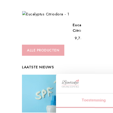
€ 51,20
Eucalyptus
Citriodora...
€ 9,75
ALLE PRODUCTEN
LAATSTE NIEUWS
n het
Toestemming