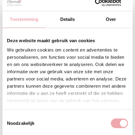
1 - 2 van 2 item(s) weergeven
Toestemming
Details
Over
Bij Bjoetiekje geloven we dat huidverzorging meer mag zijn
dan een snelle handeling tussendoor. Onze
rituelen
zijn
Deze website maakt gebruik van cookies
ontworpen als complete verzorgingsmomenten waarin
We gebruiken cookies om content en advertenties te
huid, gevoel en beleving
samenkomen.
personaliseren, om functies voor social media te bieden
In deze categorie vind je zorgvuldig samengestelde
en om ons websiteverkeer te analyseren. Ook delen we
rituelen voor verschillende momenten en behoeften. Denk
informatie over uw gebruik van onze site met onze
aan een frisse, energieke start van je dag, een zachte
partners voor social media, adverteren en analyse. Deze
ochtend in rust en balans, een avondritueel om los te laten
partners kunnen deze gegevens combineren met andere
of een verdiepend ritueel voor huidherstel. Elk ritueel is
informatie die u aan ze heeft verstrekt of die ze hebben
opgebouwd met producten die elkaar versterken en je
verzameld op basis van uw gebruik van hun services.
helpen om niet alleen je huid te verzorgen, maar ook
bewust een moment voor jezelf te nemen.
Toestemmingsselectie
Onze rituelen zijn samengesteld met hoogwaardige
Noodzakelijk
producten van
LakShmi Holistic Skincare
en
KrX