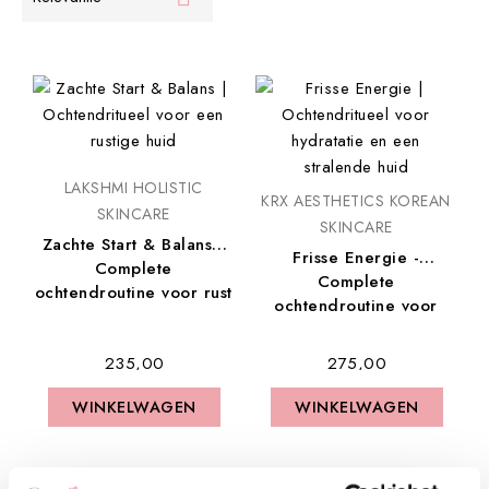
LAKSHMI HOLISTIC
KRX AESTHETICS KOREAN
SKINCARE
SKINCARE
Zachte Start & Balans -
Frisse Energie -
Complete
Complete
ochtendroutine voor rust
ochtendroutine voor
&...
glow & hydratatie
€ 235,00
€ 275,00
WINKELWAGEN
WINKELWAGEN
WINKELWAGEN
WINKELWAGEN