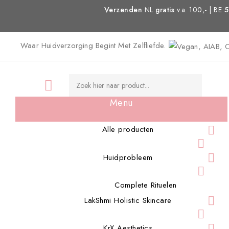
Verzenden
NL
gratis
v.a. 100,- | BE
5
Waar Huidverzorging Begint Met Zelfliefde.

Menu


Alle producten


Huidprobleem

Complete Rituelen

LakShmi Holistic Skincare


KrX Aesthetics