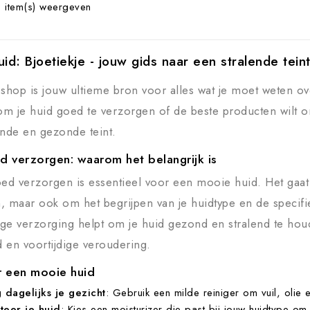
 item(s) weergeven
id: Bjoetiekje - jouw gids naar een stralende tein
hop is jouw ultieme bron voor alles wat je moet weten ov
 om je huid goed te verzorgen of de beste producten wilt o
ende en gezonde teint.
d verzorgen: waarom het belangrijk is
oed verzorgen is essentieel voor een mooie huid. Het gaat 
, maar ook om het begrijpen van je huidtype en de specifi
ge verzorging helpt om je huid gezond en stralend te ho
 en voortijdige veroudering.
r een mooie huid
 dagelijks je gezicht
: Gebruik een milde reiniger om vuil, olie 
teer je huid
: Kies een moisturizer die past bij jouw huidtype o