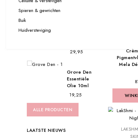
Cellulite & verstevigen
WINK
WINK
Abrikozen
Spieren & gewrichten
Olie
Buik
€ 15,25
Huidversteviging
KRX AESTH
SK
Jojoba Olie
Crèm
€ 29,95
Pigmentv
Mela Dé
Grove Den
Essentiële
€ 
Olie 10ml
€ 19,25
WINK
WINK
ALLE PRODUCTEN
LAKSHM
LAATSTE NIEUWS
SK