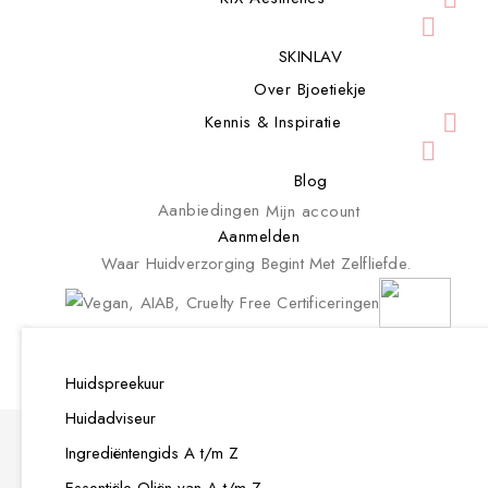

SKINLAV
Over Bjoetiekje

Kennis & Inspiratie

Blog
Aanbiedingen
Mijn account
Aanmelden
Waar Huidverzorging Begint Met Zelfliefde.

Gezichtsreiniging
(Over)gevoelige huid
LakShmi Face
Glow Line - Alle Huidtypen
Huidspreekuur
HUIDPROBLEEM
ALLE 

Toners
Normale Huid
Clinical Youthplex - Oudere Huid
Huidadviseur
Gevoelige Huid - Pitta
Crèmes
Droge huid
Clear & Prevent - Anti Acne Lijn
Ingrediëntengids A t/m Z
Droge Huid - Vata
Serums
Vette Huid
Strengthen & Protect - Probiotica Lijn
Essentiële Oliën van A t/m Z