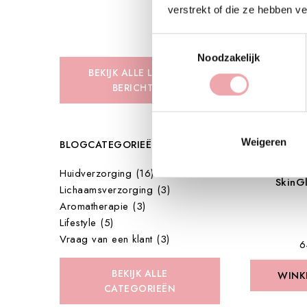
€ 
verstrekt of die ze hebben v
WINK
WINK
Toestemmingsselectie
Noodzakelijk
BEKIJK ALLE LAATSTE
BERICHTEN
LAKSHM
SK
Weigeren
BLOGCATEGORIEËN
Dagcrème
pigmentvle
Huidverzorging (16)
SkinG
Lichaamsverzorging (3)
Aromatherapie (3)
Lifestyle (5)
Vraag van een klant (3)
€ 
BEKIJK ALLE
WINK
WINK
CATEGORIEËN