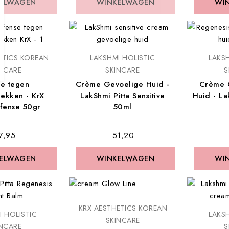
ELWAGEN
ELWAGEN
WINKELWAGEN
WINKELWAGEN
WI
WI
ETICS KOREAN
LAKSHMI HOLISTIC
LAKSH
INCARE
SKINCARE
S
e tegen
Crème Gevoelige Huid -
Crème 
lekken - KrX
LakShmi Pitta Sensitive
Huid - La
fense 50gr
50ml
87,95
€ 51,20
ELWAGEN
ELWAGEN
WINKELWAGEN
WINKELWAGEN
WI
WI
KRX AESTHETICS KOREAN
I HOLISTIC
LAKSH
SKINCARE
INCARE
S