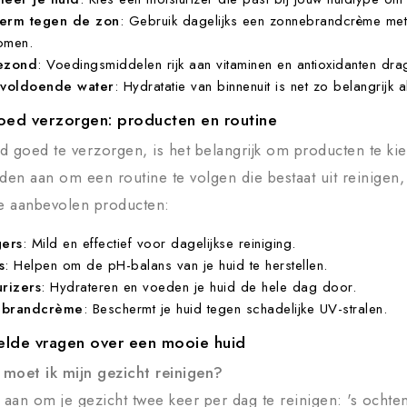
erm tegen de zon
: Gebruik dagelijks een
zonnebrandcrème
met
omen.
ezond
: Voedingsmiddelen rijk aan vitaminen en antioxidanten dr
 voldoende water
: Hydratatie van binnenuit is net zo belangrijk a
goed verzorgen: producten en routine
d goed te verzorgen, is het belangrijk om producten te ki
aden aan om een routine te volgen die bestaat uit reinigen
le aanbevolen producten:
gers
: Mild en effectief voor dagelijkse reiniging.
s
: Helpen om de pH-balans van je huid te herstellen.
urizers
: Hydrateren en voeden je huid de hele dag door.
ebrandcrème
: Beschermt je huid tegen schadelijke UV-stralen.
elde vragen over een mooie huid
moet ik mijn gezicht reinigen?
aan om je gezicht twee keer per dag te reinigen: 's ochten