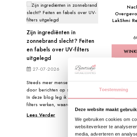
Nac
Overgevo
LakShmi R
n het
Waarom massa
Zijn ingrediënten in
meer is dan on
€ 
zonnebrand slecht? Feiten
24-07-2026
en fabels over UV-filters
WINK
WINK
uitgelegd
e laatste
We denken bij ee
aan een luxe momen
27-07-2026
limt ze wat
jezelf gunt tijdens
 Misschien
wellnessdag of op 
Steeds meer mensen twijfelen
LAKSHM
door berichten op social media.
Toestemming
Lees Verder
SK
In deze blog leg ik uit hoe UV-
Crème vet
filters werken, waarom...
Deze website maakt gebruik
balance -
Lees Verder
We gebruiken cookies om cont
websiteverkeer te analyseren
media, adverteren en analys