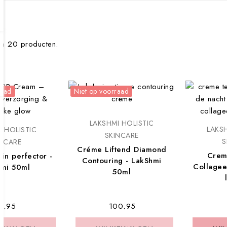
ijn 20 producten.
raad
Niet op voorraad
LAKSHMI HOLISTIC
LAKSH
I HOLISTIC
SKINCARE
S
INCARE
Créme Liftend Diamond
Crem
in perfector -
Contouring - LakShmi
Collagee
hmi 50ml
50ml
39,95
€ 100,95