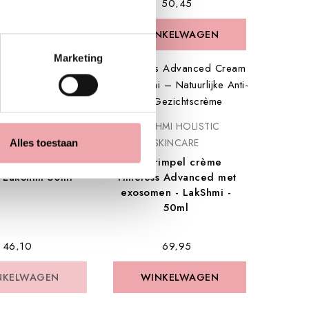
€ 77,95
€ 50,45
NKELWAGEN
NKELWAGEN
WINKELWAGEN
WINKELWAGEN
Marketing
orraad
LAKSHMI HOLISTIC
MI HOLISTIC
SKINCARE
KINCARE
Alles toestaan
Anti rimpel crème
kin protection
Timeless Advanced met
 LakShmi 50ml
exosomen - LakShmi -
50ml
€ 46,10
€ 69,95
NKELWAGEN
NKELWAGEN
WINKELWAGEN
WINKELWAGEN