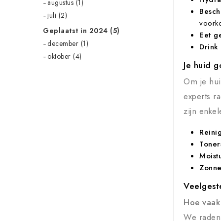
augustus (1)
Besch
juli (2)
voork
Geplaatst in 2024 (5)
Eet g
december (1)
Drink
oktober (4)
Je huid 
Om je hui
experts r
zijn enke
Reini
Toner
Moist
Zonn
Veelgest
Hoe vaak 
We raden 