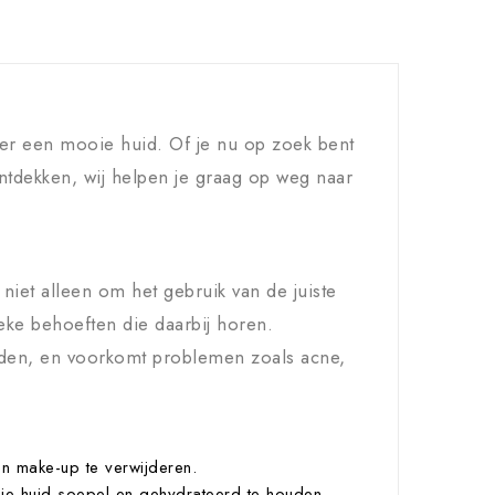
t
er een mooie huid. Of je nu op zoek bent
ntdekken, wij helpen je graag op weg naar
niet alleen om het gebruik van de juiste
eke behoeften die daarbij horen.
uden, en voorkomt problemen zoals acne,
en make-up te verwijderen.
m je huid soepel en gehydrateerd te houden.