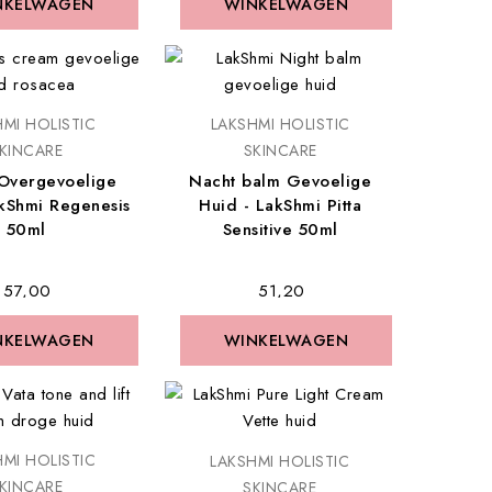
NKELWAGEN
NKELWAGEN
WINKELWAGEN
WINKELWAGEN
MI HOLISTIC
LAKSHMI HOLISTIC
KINCARE
SKINCARE
Overgevoelige
Nacht balm Gevoelige
kShmi Regenesis
Huid - LakShmi Pitta
50ml
Sensitive 50ml
€ 57,00
€ 51,20
NKELWAGEN
NKELWAGEN
WINKELWAGEN
WINKELWAGEN
MI HOLISTIC
LAKSHMI HOLISTIC
KINCARE
SKINCARE