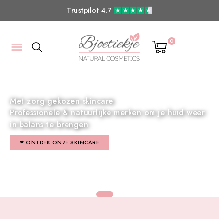
Verzenden
NL
gratis
v.a. 100,- | BE
5,50
v.a. 100,-
0

Professionele skincare voor thuis
Met zorg gekozen skincare
Gerichte huidverbetering met KRX Korean Skincare
Professionele & natuurlijke merken om je huid we
in balans te brengen
ONTDEK KRX
❤ ONTDEK ONZE SKINCARE