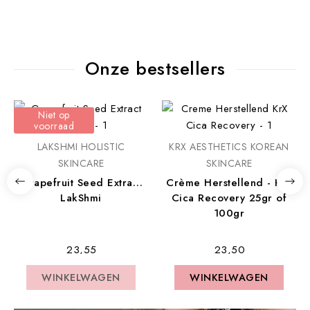
Onze bestsellers
Niet op
voorraad
LAKSHMI HOLISTIC
KRX AESTHETICS KOREAN
SKINCARE
SKINCARE
Grapefruit Seed Extract
Crème Herstellend - KrX
LakShmi
Cica Recovery 25gr of
100gr
€ 23,55
€ 23,50
WINKELWAGEN
WINKELWAGEN