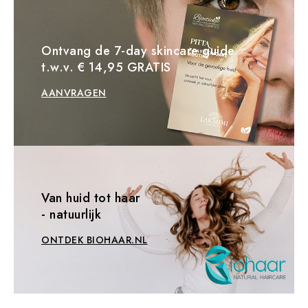
Ontvang de 7-day skincare guide
t.w.v. € 14,95 GRATIS
AANVRAGEN
Van huid tot haar
- natuurlijk
ONTDEK BIOHAAR.NL