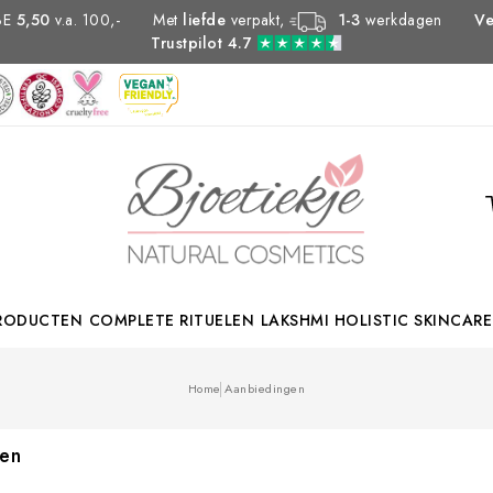
Met
liefde
verpakt,
1-3
werkdagen
 BE
5,50
v.a. 100,-
Ve
Trustpilot 4.7
PRODUCTEN
COMPLETE RITUELEN
LAKSHMI HOLISTIC SKINCARE
Home
Aanbiedingen
en