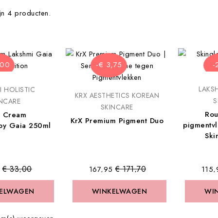
ijn 4 producten.
,00
-€ 3,75
-
LAKSH
I HOLISTIC
KRX AESTHETICS KOREAN
S
INCARE
SKINCARE
Rou
 Cream
KrX Premium Pigment Duo
pigmentvl
py Gaia 250ml
Ski
Normale
Normale
€ 33,00
€ 171,70
€ 167,95
€ 115,
prijs
prijs
ELWAGEN
ELWAGEN
WINKELWAGEN
WINKELWAGEN
WI
WI