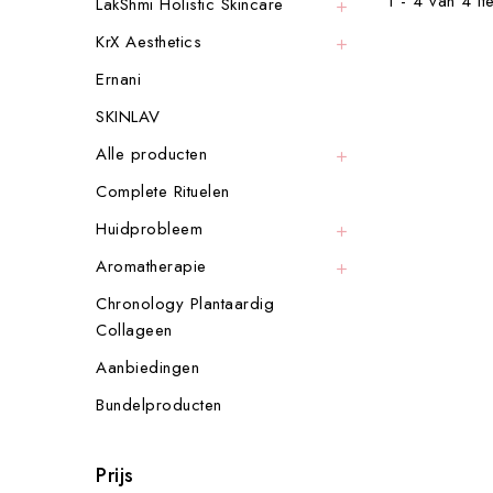
1 - 4 van 4 i
LakShmi Holistic Skincare

KrX Aesthetics

Ernani
SKINLAV
Alle producten

Complete Rituelen
Huidprobleem

Aromatherapie

Chronology Plantaardig
Collageen
Aanbiedingen
Bundelproducten
Prijs