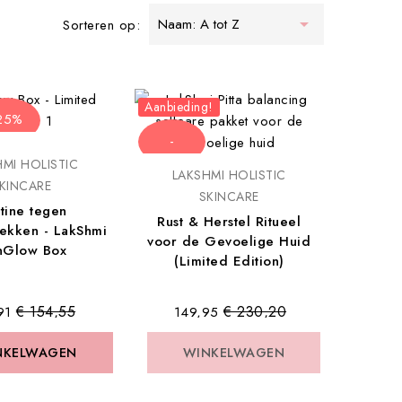

Naam: A tot Z
Sorteren op:
Aanbieding!
25%
-
MI HOLISTIC
€ 80,25
LAKSHMI HOLISTIC
Niet op voorraad
KINCARE
SKINCARE
tine tegen
Rust & Herstel Ritueel
ekken - LakShmi
voor de Gevoelige Huid
nGlow Box
(Limited Edition)
Normale
Normale
€ 154,55
€ 230,20
91
€ 149,95
prijs
prijs
NKELWAGEN
NKELWAGEN
WINKELWAGEN
WINKELWAGEN