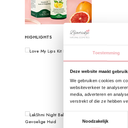
HIGHLIGHTS
Toestemming
Love
My
Deze website maakt gebruik
Lips
We gebruiken cookies om cont
Lipkit
websiteverkeer te analyseren
-
media, adverteren en analys
LakShmi
verstrekt of die ze hebben v
€ 59,95
Toestemmingsselectie
Noodzakelijk