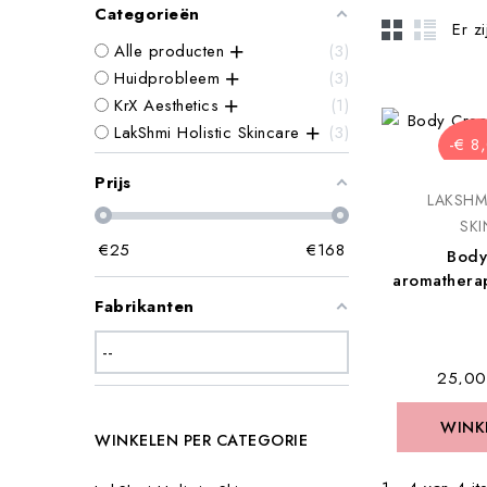
Categorieën
Er z
Alle producten
3
Huidprobleem
3
KrX Aesthetics
1
LakShmi Holistic Skincare
3
-€ 8
Prijs
LAKSHM
SK
€
25
€
168
Body
aromathera
Fabrikanten
€ 25,00
WINK
WINK
WINKELEN PER CATEGORIE