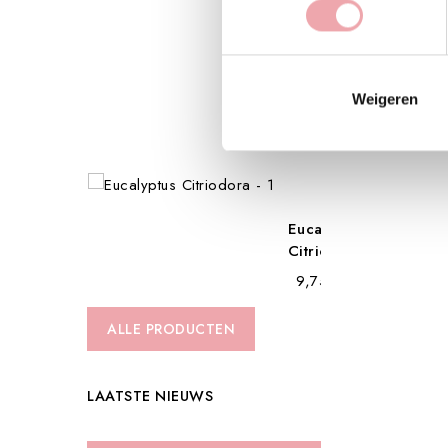
Nacht
Balm
Gevoelige
Huid
Weigeren
-...
€ 51,20
Eucalyptus
Citriodora...
€ 9,75
ALLE PRODUCTEN
LAATSTE NIEUWS