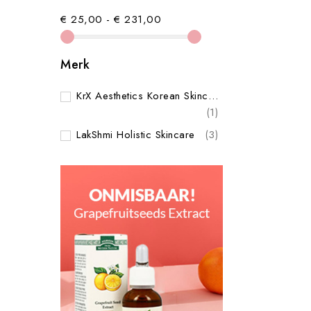
€ 25,00 - € 231,00
Merk
KrX Aesthetics Korean Skincare
(1)
LakShmi Holistic Skincare
(3)