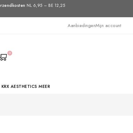
rzendkosten
NL 6,95 – BE 12,25
Aanbiedingen
Mijn account
0
KRX AESTHETICS
MEER