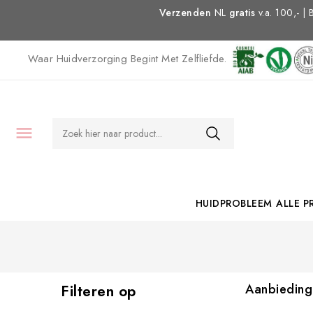
Verzenden
NL
gratis
v.a. 100,- |
Waar Huidverzorging Begint Met Zelfliefde.

HUIDPROBLEEM
ALLE 
Aanbieding
Filteren op