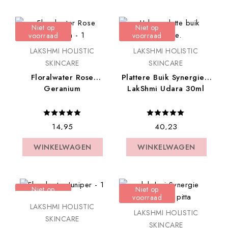
Niet op
Niet op
voorraad
voorraad
LAKSHMI HOLISTIC
LAKSHMI HOLISTIC
SKINCARE
SKINCARE
Floralwater Rose
Plattere Buik Synergie -
Geranium
LakShmi Udara 30ml
€ 14,95
€ 40,23
WINKELWAGEN
WINKELWAGEN
WINKELWAGEN
WINKELWAGEN
Niet op
Niet op
voorraad
voorraad
LAKSHMI HOLISTIC
LAKSHMI HOLISTIC
SKINCARE
SKINCARE