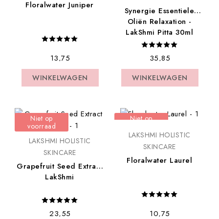
Floralwater Juniper
Synergie Essentiele
Oliën Relaxation -
LakShmi Pitta 30ml
€ 13,75
€ 35,85
WINKELWAGEN
WINKELWAGEN
WINKELWAGEN
WINKELWAGEN
Niet op
Niet op
voorraad
voorraad
LAKSHMI HOLISTIC
LAKSHMI HOLISTIC
SKINCARE
SKINCARE
Floralwater Laurel
Grapefruit Seed Extract
LakShmi
€ 23,55
€ 10,75