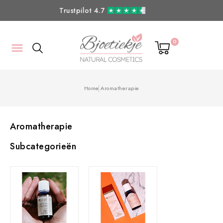
Verzenden
NL
gratis
v.a. 100,- | BE
5,50
v.a. 100,-
0

Home
Aromatherapie
Aromatherapie
Subcategorieën