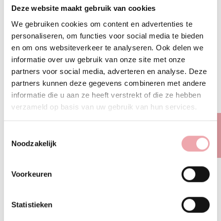
LAKSHMI HOLISTIC
Deze website maakt gebruik van cookies
LAKSHMI HOLISTIC
SKINCARE
We gebruiken cookies om content en advertenties te
SKINCARE
Floralwater Myrtle
personaliseren, om functies voor social media te bieden
Synergie Essentiele
en om ons websiteverkeer te analyseren. Ook delen we
Oliën Vitality - LakShmi
informatie over uw gebruik van onze site met onze
Kapha 30ml
partners voor social media, adverteren en analyse. Deze
partners kunnen deze gegevens combineren met andere
€ 35,85
€ 12,75
informatie die u aan ze heeft verstrekt of die ze hebben
WINKELWAGEN
WINKELWAGEN
WINKELWAGEN
WINKELWAGEN
verzameld op basis van uw gebruik van hun services.
FILTER
Toestemmingsselectie
Noodzakelijk
Niet op
Niet op
voorraad
voorraad
LAKSHMI HOLISTIC
LAKSHMI HOLISTIC
Voorkeuren
SKINCARE
SKINCARE
Floralwater
Floralwater Peppermint
Statistieken
Orangeflower