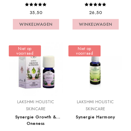
€ 35,50
€ 26,50
WINKELWAGEN
WINKELWAGEN
WINKELWAGEN
WINKELWAGEN
Niet op
Niet op
voorraad
voorraad
LAKSHMI HOLISTIC
LAKSHMI HOLISTIC
SKINCARE
SKINCARE
Synergie Growth &
Synergie Harmony
Oneness