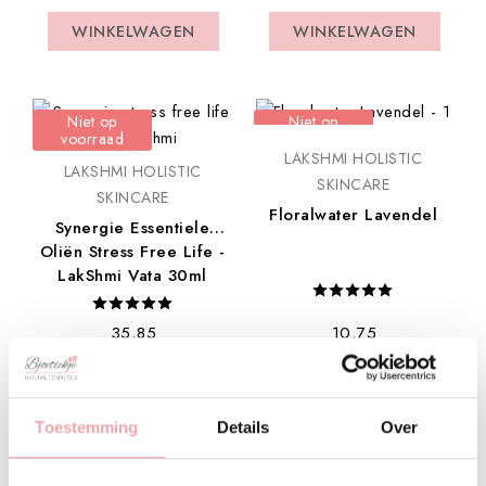
WINKELWAGEN
WINKELWAGEN
WINKELWAGEN
WINKELWAGEN
Niet op
Niet op
voorraad
voorraad
LAKSHMI HOLISTIC
LAKSHMI HOLISTIC
SKINCARE
SKINCARE
Floralwater Lavendel
Synergie Essentiele
Oliën Stress Free Life -
LakShmi Vata 30ml
€ 35,85
€ 10,75
WINKELWAGEN
WINKELWAGEN
WINKELWAGEN
WINKELWAGEN
Toestemming
Details
Over
Niet op
Niet op
voorraad
voorraad