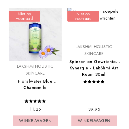
Niet op
Niet op
voorraad
voorraad
LAKSHMI HOLISTIC
SKINCARE
Spieren en Gewrichten
LAKSHMI HOLISTIC
Synergie - LakShmi Art
SKINCARE
Reum 30ml
Floralwater Blue
Chamomile
€ 11,25
€ 39,95
WINKELWAGEN
WINKELWAGEN
WINKELWAGEN
WINKELWAGEN