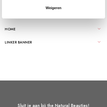
geneeskrachtige werking en ze zijn veilig in gebruik.
Weigeren
Lees Verder

HOME

LINKER BANNER
Sluit je aan bij the Natural Beauties!