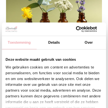
Toestemming
Details
Over
08-06-2026
Door
Alice Hendriks
De Essenceclopedie heeft een update
Deze website maakt gebruik van cookies
gekregen
We gebruiken cookies om content en advertenties te
Sommige essentiële oliën gebruik je vanwege hun
personaliseren, om functies voor social media te bieden
verzorgende eigenschappen voor de huid. Andere oliën
en om ons websiteverkeer te analyseren. Ook delen we
worden juist gewaardeerd vanwege hun geur, hun invloed
informatie over uw gebruik van onze site met onze
op de gemoedstoestand of het gevoel van rust en balans
partners voor social media, adverteren en analyse. Deze
dat ze kunnen brengen.
partners kunnen deze gegevens combineren met andere
informatie die u aan ze heeft verstrekt of die ze hebben
Lees Verder
verzameld op basis van uw gebruik van hun services.