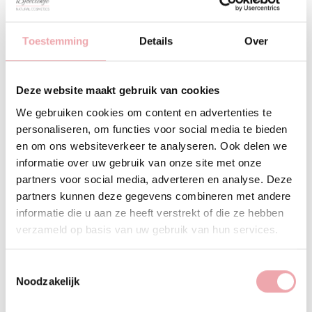
waarbij de huid ruw, schilferig en soms jeukend
aanvoelt. Dit kan worden veroorzaakt door
Toestemming
Details
Over
verschillende factoren, waaronder:
Weersomstandigheden:
Koude en droge lucht,
Deze website maakt gebruik van cookies
vooral in de winter, kan de huid uitdrogen.
Heet water:
Langdurig en frequent gebruik van heet
We gebruiken cookies om content en advertenties te
water bij douchen of baden kan natuurlijke oliën van
personaliseren, om functies voor social media te bieden
de huid verwijderen.
en om ons websiteverkeer te analyseren. Ook delen we
Zeep en reinigingsmiddelen:
Sterke zepen en
informatie over uw gebruik van onze site met onze
reinigingsmiddelen kunnen de huid ontdoen van haar
partners voor social media, adverteren en analyse. Deze
natuurlijke oliën.
partners kunnen deze gegevens combineren met andere
Huidziekten:
Aandoeningen zoals eczeem en
informatie die u aan ze heeft verstrekt of die ze hebben
psoriasis kunnen bijdragen aan een droge huid.
verzameld op basis van uw gebruik van hun services.
Veroudering:
Naarmate mensen ouder worden,
produceert de huid minder talg, wat kan leiden tot
Toestemmingsselectie
droogheid.
Noodzakelijk
Hoe kun je een droge huid voorkomen?