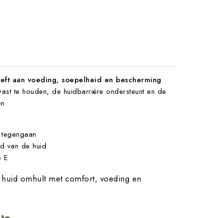
eft aan voeding, soepelheid en bescherming
vast te houden, de huidbarrière ondersteunt en de
n.
g tegengaan
id van de huid
e E
e huid omhult met comfort, voeding en