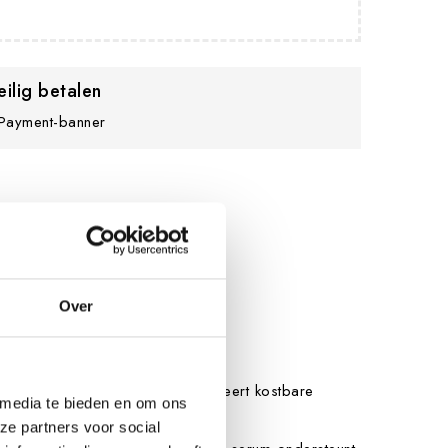
eilig betalen
Over
ing. Dit rijke olie-serum combineert kostbare
 media te bieden en om ons
den van buitenaf.
ze partners voor social