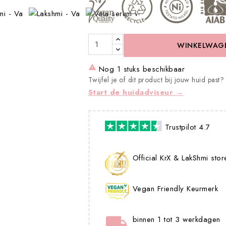
WINKELWAG

Nog 1 stuks beschikbaar
Twijfel je of dit product bij jouw huid past?
Start de huidadviseur →
Trustpilot 4.7
Official KrX & LakShmi stor
Vegan Friendly Keurmerk
binnen 1 tot 3 werkdagen