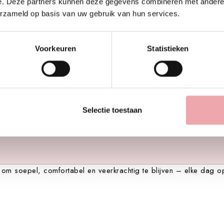
amine E en verzachtende plantenextracten voelt de huid soepeler,
e. Deze partners kunnen deze gegevens combineren met andere i
r comfortabel en veerkrachtig te houden.
erzameld op basis van uw gebruik van hun services.
sritueel wanneer je huid nét wat meer nodig heeft.
Voorkeuren
Statistieken
Selectie toestaan
om soepel, comfortabel en veerkrachtig te blijven – elke dag o