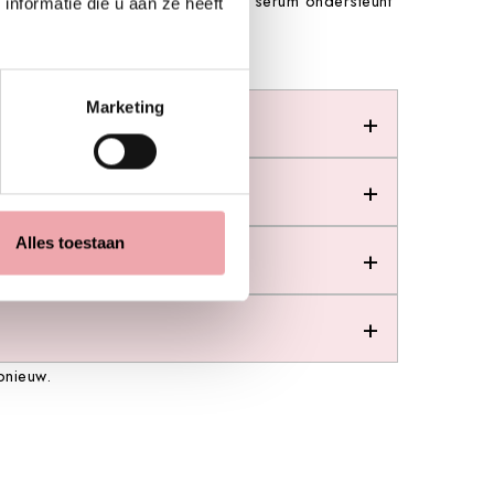
 zachter en beter gevoed aan. Het serum ondersteunt
nformatie die u aan ze heeft
Marketing
Alles toestaan
pnieuw.