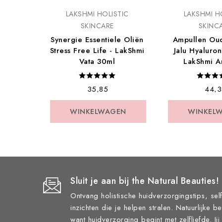
LAKSHMI HOLISTIC
LAKSHMI H
SKINCARE
SKINC
Synergie Essentiele Oliën
Ampullen Ou
Stress Free Life - LakShmi
Jalu Hyaluron
Vata 30ml
LakShmi A
€ 35,85
€ 44,
WINKELWAGEN
WINKEL
Sluit je aan bij the Natural Beauties!
Ontvang holistische huidverzorgingstips, self
inzichten die je helpen stralen. Natuurlijke b
want huidverzorging begint met zelfliefde. Ji