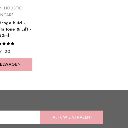
I HOLISTIC
INCARE
roge huid -
a tone & Lift -
50ml
 51,20
KELWAGEN