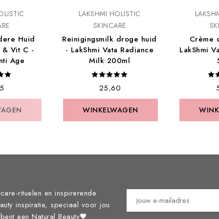
OLISTIC
LAKSHMI HOLISTIC
LAKSHM
ARE
SKINCARE
SK
dere Huid
Reinigingsmilk droge huid
Crème d
 & Vit C -
- LakShmi Vata Radiance
LakShmi Vat
nti Age
Milk 200ml
35
€ 25,60
€
WAGEN
WINKELWAGEN
WIN
care-rituelen en inspirerende
eauty inspiratie, speciaal voor jou
j bent een Natural Beauty🖤