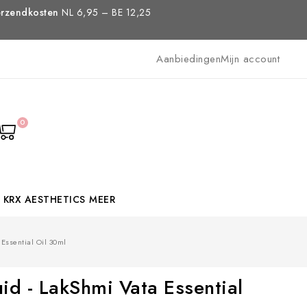
rzendkosten
NL 6,95 – BE 12,25
Aanbiedingen
Mijn account
0
KRX AESTHETICS
MEER
Essential Oil 30ml
d - LakShmi Vata Essential