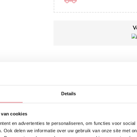
V
Beschrijving
Productdetails
Details
ERUM VOOR DE DROGE HUID
ermen, versterken en langdurig comfortabel houdt.
 van cookies
vochtarme huid die behoefte heeft aan extra voeding en ondersteun
ent en advertenties te personaliseren, om functies voor social
itamines om de huid te helpen beschermen tegen dagelijkse invloe
. Ook delen we informatie over uw gebruik van onze site met on