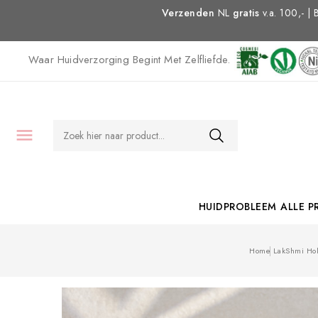
Verzenden
NL
gratis
v.a. 100,- |
Waar Huidverzorging Begint Met Zelfliefde.

HUIDPROBLEEM
ALLE 
Home
LakShmi Hol