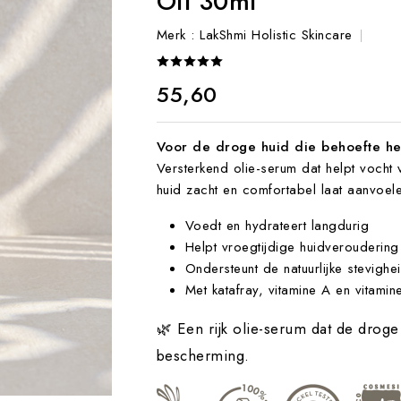
Oil 30ml
Merk :
LakShmi Holistic Skincare
€ 55,60
Voor de droge huid die behoefte he
Versterkend olie-serum dat helpt vocht 
huid zacht en comfortabel laat aanvoele
Voedt en hydrateert langdurig
Helpt vroegtijdige huidverouderin
Ondersteunt de natuurlijke stevighe
Met katafray, vitamine A en vitamin
🌿 Een rijk olie-serum dat de drog
bescherming.