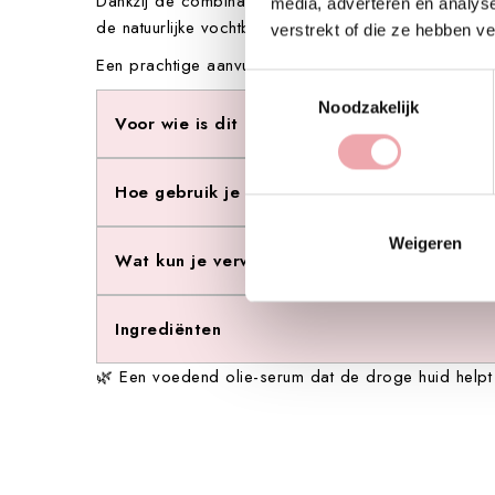
Dankzij de combinatie van katafray, vitamine A, vit
media, adverteren en analys
de natuurlijke vochtbalans van de huid en helpt haa
verstrekt of die ze hebben v
Een prachtige aanvulling op je dagelijkse verzorging
Toestemmingsselectie
Noodzakelijk
Voor wie is dit olie-serum geschikt?
Hoe gebruik je dit product?
Weigeren
Wat kun je verwachten?
Ingrediënten
🌿 Een voedend olie-serum dat de droge huid helpt 