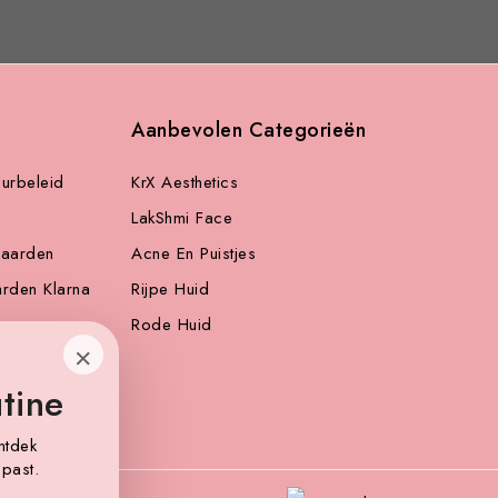
Aanbevolen Categorieën
urbeleid
KrX Aesthetics
LakShmi Face
aarden
Acne En Puistjes
arden Klarna
Rijpe Huid
Rode Huid
×
tine
ntdek
 past.