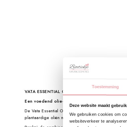
Toestemming
VATA ESSENTIAL OIL – VERSTERKEND OLIE-S
Een voedend olie-serum dat de huid helpt besch
Deze website maakt gebruik
De Vata Essential Oil is ontwikkeld voor de droge, 
We gebruiken cookies om cont
plantaardige oliën met krachtige antioxidanten en v
websiteverkeer te analyseren