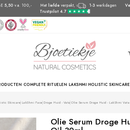
Met
liefde
verpakt,
1-3
werkdagen
 BE
5,50
v.a. 100,-
Ve
Trustpilot 4.7
PRODUCTEN
COMPLETE RITUELEN
LAKSHMI HOLISTIC SKINCARE
istic Skincare
LakShmi Face
Droge Huid - Vata
Olie Serum Droge Huid - LakShmi Vata 
Olie Serum Droge Hui