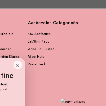
Aanbevolen Categorieën
urbeleid
KrX Aesthetics
LakShmi Face
aarden
Acne En Puistjes
arden Klarna
Rijpe Huid
×
Rode Huid
tine
ntdek
 past.