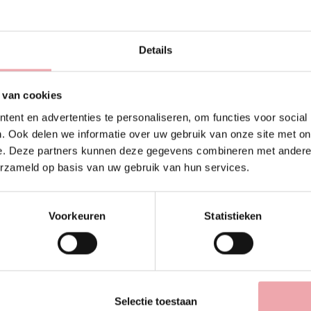
Details
Beschrijving
Productdetails
 van cookies
ent en advertenties te personaliseren, om functies voor social
. Ook delen we informatie over uw gebruik van onze site met on
 frisse uitstraling
e. Deze partners kunnen deze gegevens combineren met andere i
ft daarom gerichte verzorging nodig. Deze oogcrème helpt de hu
erzameld op basis van uw gebruik van hun services.
lageen en hyaluronzuur die samenwerken om de huid gladder en 
Voorkeuren
Statistieken
ndersteunen de huid en dragen bij aan een frisse, uitgeruste oo
gt een meer ontspannen uitstraling.
Selectie toestaan