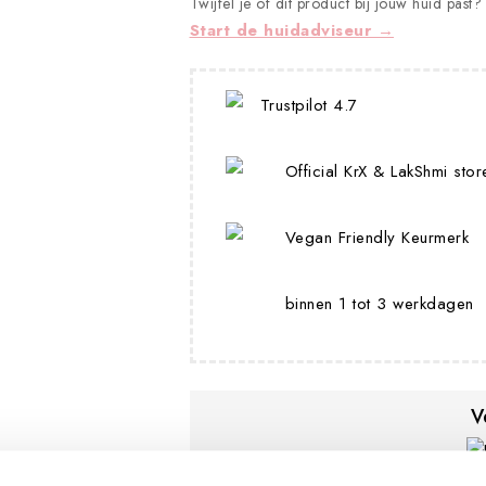
Twijfel je of dit product bij jouw huid past?
Start de huidadviseur →
Trustpilot 4.7
Official KrX & LakShmi stor
Vegan Friendly Keurmerk
binnen 1 tot 3 werkdagen
V