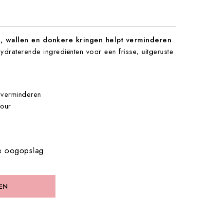
es, wallen en donkere kringen helpt verminderen
draterende ingrediënten voor een frisse, uitgeruste
 verminderen
tour
de oogopslag.
EN