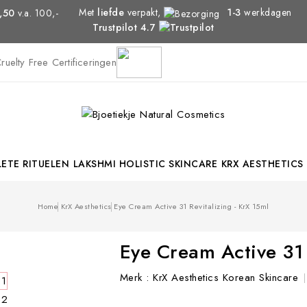
Met
liefde
verpakt,
1-3
werkdagen
,50
v.a. 100,-
Trustpilot 4.7
ETE RITUELEN
LAKSHMI HOLISTIC SKINCARE
KRX AESTHETICS
Home
KrX Aesthetics
Eye Cream Active 31 Revitalizing - KrX 15ml
Eye Cream Active 31 
Merk :
KrX Aesthetics Korean Skincare