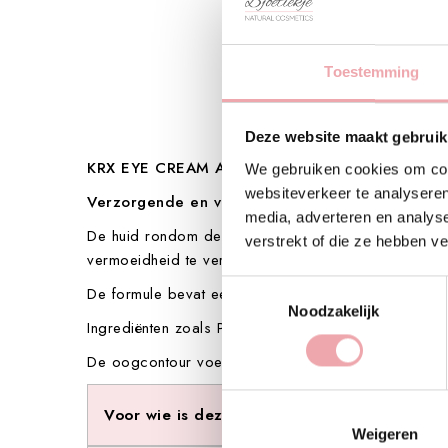
Toestemming
Deze website maakt gebruik
KRX EYE CREAM ACTIVE 31 – REVITALIZING
We gebruiken cookies om cont
websiteverkeer te analyseren
Verzorgende en verstevigende oogcrème voor een
media, adverteren en analys
De huid rondom de ogen is dun en gevoelig, en hee
verstrekt of die ze hebben v
vermoeidheid te verminderen.
Toestemmingsselectie
De formule bevat een combinatie van peptiden, col
Noodzakelijk
Ingrediënten zoals Panax ginseng en Lactobacillus o
De oogcontour voelt zacht aan, oogt gladder en krij
Voor wie is deze oogcrème geschikt?
Weigeren