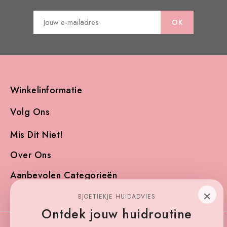
Winkelinformatie

Volg Ons

Mis Dit Niet!

Over Ons

Aanbevolen Categorieën

×
BJOETIEKJE HUIDADVIES
Ontdek jouw huidroutine
© 2026 Bjoetiekje natural cosmetics | bloom! WebDesign