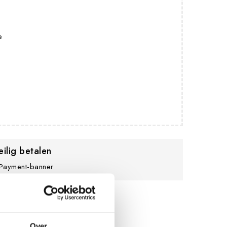
e
eilig betalen
Over