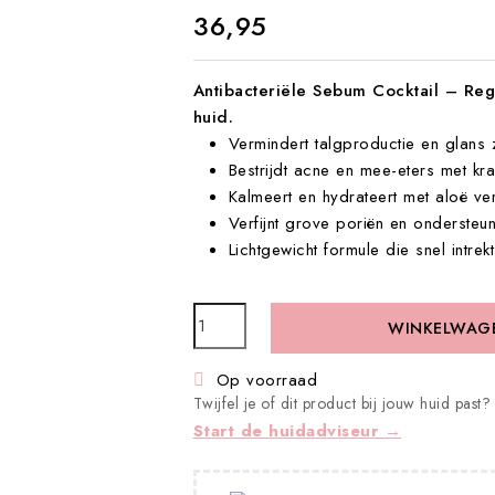
€ 36,95
Antibacteriële Sebum Cocktail – Reg
huid.
Vermindert talgproductie en glans 
Bestrijdt acne en mee-eters met kra
Kalmeert en hydrateert met aloë ve
Verfijnt grove poriën en ondersteu
Lichtgewicht formule die snel intrek
WINKELWAG
Op voorraad

Twijfel je of dit product bij jouw huid past?
Start de huidadviseur →