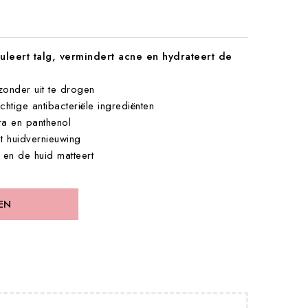
uleert talg, vermindert acne en hydrateert de
zonder uit te drogen
chtige antibacteriële ingrediënten
ra en panthenol
nt huidvernieuwing
t en de huid matteert
EN