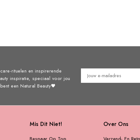
care-rituelen en inspirerende
eauty inspiratie, speciaal voor jou
j bent een Natural Beauty🖤
Mis Dit Niet!
Over Ons
Bespaar Op Top
Verzend- En Reto