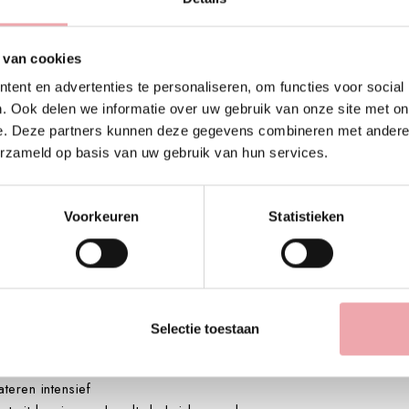
Beschrijving
Productdetails
 van cookies
voor een vette en onzuivere huid
ent en advertenties te personaliseren, om functies voor social
e Antibacteriële Sebum Cocktail is speciaal ontwikkeld om de hui
. Ook delen we informatie over uw gebruik van onze site met on
e. Deze partners kunnen deze gegevens combineren met andere i
erzameld op basis van uw gebruik van hun services.
rs
Voorkeuren
Statistieken
ling
Selectie toestaan
rsterkt de huidbarrière
elasticiteit
eren intensief