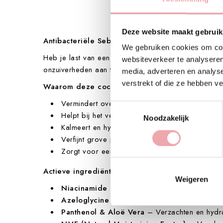
Deze website maakt gebruik
Antibacteriële Sebum Cocktail – Jouw oplossing 
We gebruiken cookies om cont
Heb je last van een vette huid, acne of mee-eters? D
websiteverkeer te analyseren
onzuiverheden aan te pakken – gewoon vanuit huis.
media, adverteren en analys
verstrekt of die ze hebben v
Waarom deze cocktail?
Vermindert overtollig talg en glans
Toestemmingsselectie
Helpt bij het verminderen van acne en mee-ete
Noodzakelijk
Kalmeert en hydrateert de huid
Verfijnt grove poriën
Zorgt voor een frisse, matte en gezonde uitstra
Actieve ingrediënten:
Weigeren
Niacinamide
– Werkt ontstekingsremmend en ve
Azeloglycine
– Hydrateert en verbetert de huid
Panthenol & Aloë Vera
– Verzachten en hydrat