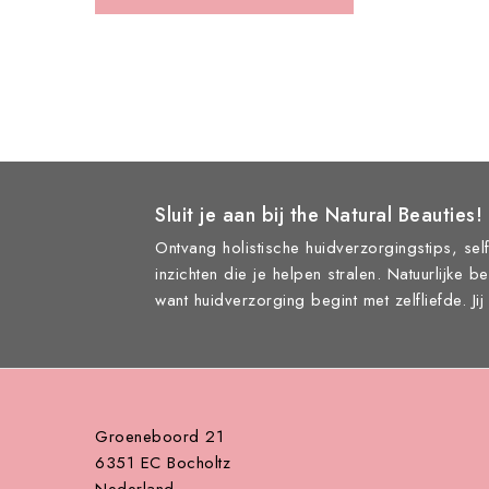
Sluit je aan bij the Natural Beauties!
Ontvang holistische huidverzorgingstips, self
inzichten die je helpen stralen. Natuurlijke b
want huidverzorging begint met zelfliefde. Ji
Groeneboord 21
6351 EC Bocholtz