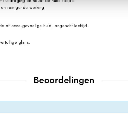
t uitdroging en houdt de huid soepel
 en reinigende werking
e of acne-gevoelige huid, ongeacht leeftijd.
rtollige glans.
Beoordelingen