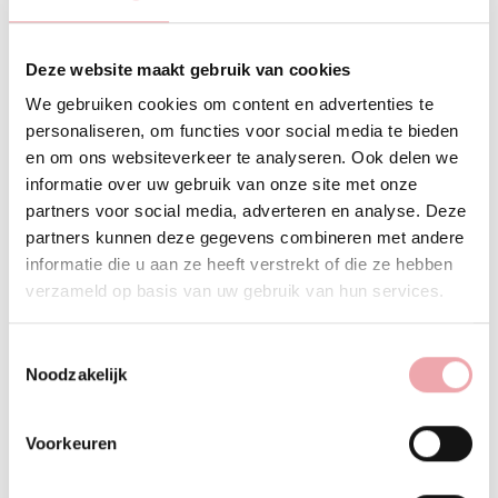
Deze website maakt gebruik van cookies
We gebruiken cookies om content en advertenties te
Veilig betalen
personaliseren, om functies voor social media te bieden
en om ons websiteverkeer te analyseren. Ook delen we
informatie over uw gebruik van onze site met onze
partners voor social media, adverteren en analyse. Deze
partners kunnen deze gegevens combineren met andere
Beschrijving
Productdetails
informatie die u aan ze heeft verstrekt of die ze hebben
verzameld op basis van uw gebruik van hun services.
KOREAANS GLASS SKIN COLLAGEEN MASKER
Toestemmingsselectie
Ervaar de luxe van Koreaanse skincare met het
Glass Skin
Noodzakelijk
Collagen Mask
van
KOR Laboratories X Ernani
. Dit
innovatieve hydrogelmasker is doordrenkt met krachtige
Voorkeuren
actieve ingrediënten die de huid intens hydrateren,
verstevigen en verfijnen. Terwijl je huid de voedende