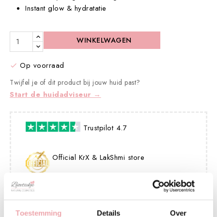
Instant glow & hydratatie
WINKELWAGEN
Op voorraad

Twijfel je of dit product bij jouw huid past?
Start de huidadviseur →
Trustpilot 4.7
Official KrX & LakShmi store
Vegan Friendly Keurmerk
Toestemming
Details
Over
binnen 1 tot 3 werkdagen