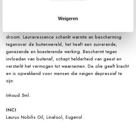
Het is een algemeen tonicum, sterk antiseptisch voor de
luchtwegen
.
Weigeren
WERKING OP DE GEEST
Laurierolie is volgens de occulte traditie de olie van de
droom. Laurieressence schenkt warmte en bescherming
tegenover de buitenwereld, het heeft een zuiverende,
genezende en koesterende werking. Beschermt tegen
invloeden van buitenaf, schept helderheid van geest en
versterkt het vermogen tot waarnemen. De olie geeft kracht
en is opwekkend voor mensen die neigen depressief te
zijn.
Inhoud 5ml.
INCI
Laurus Nobilis Oil, Linalool, Eugenol.