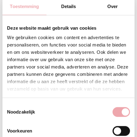
onthult niet noodzakelijkerwijs zijn buitengewone
Toestemming
Details
Over
doeltreffendheid in het bestrijden van virale
luchtweginfecties en heeft hierbij een opmerkelijke
ontstekingsremmende werking. De geur is krachtig maar
Deze website maakt gebruik van cookies
doet ook denken aan bloemen, indringend maar zoet,
opwindend maar fris.
We gebruiken cookies om content en advertenties te
personaliseren, om functies voor social media te bieden
WERKING OP DE GEEST
en om ons websiteverkeer te analyseren. Ook delen we
Kunzea maakt ons meer bewust van ons lichaam, onze
informatie over uw gebruik van onze site met onze
behoeften, onze krachten en onze tegenstrijdigheden. Het
partners voor social media, adverteren en analyse. Deze
helpt om ons vast patroon van bepaalde overtuigingen en
partners kunnen deze gegevens combineren met andere
angsten, gemakkelijker los te laten en om mentaal en
informatie die u aan ze heeft verstrekt of die ze hebben
spiritueel te groeien. Verlicht pijn wanneer we ons bewust
verzameld op basis van uw gebruik van hun services.
worden van onze negatieve starheid of koppigheid en
wanneer we de pijn realiseren die we onszelf hierdoor
Toestemmingsselectie
hebben aangedaan. Het lost blokkades en spanningen op
Noodzakelijk
wanneer interne conflicten ons verlammen en ons blokkeren
in onze evolutie en vooruitgang. Het maakt dynamisch,
Voorkeuren
moedig, wekt de ondernemingsgeest op en verbindt ons