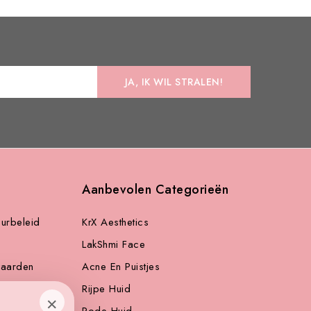
Aanbevolen Categorieën
urbeleid
KrX Aesthetics
LakShmi Face
aarden
Acne En Puistjes
arden Klarna
Rijpe Huid
×