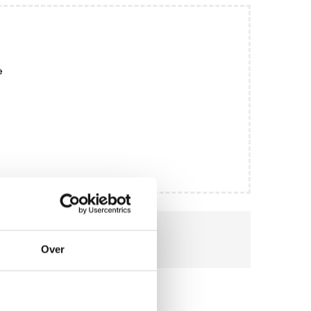
e
eilig betalen
Over