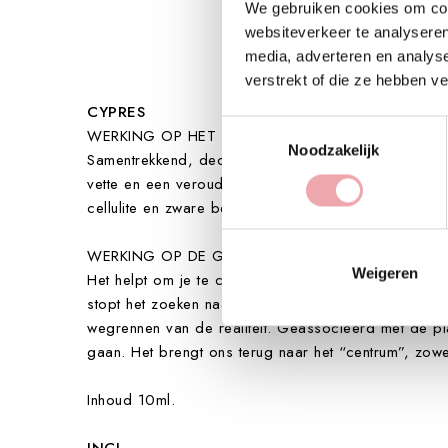
We gebruiken cookies om cont
websiteverkeer te analyseren
media, adverteren en analys
verstrekt of die ze hebben v
CYPRES
Toestemmingsselectie
WERKING OP HET LICHAAM
Noodzakelijk
Samentrekkend, deodorant (vertraagt ​​bijvoorbeeld 
vette en een verouderde huid. Helpt bij huidprobl
cellulite en zware benen. Goed tegen overgewicht. R
WERKING OP DE GEEST
Weigeren
Het helpt om je te concentreren op de essentie van 
stopt het zoeken naar excuses. Ideaal voor dromers 
wegrennen van de realiteit. Geassocieerd met de plane
gaan. Het brengt ons terug naar het “centrum”, zowel
Inhoud 10ml.