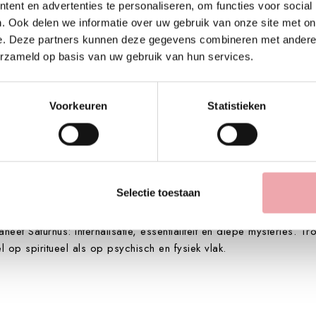
ent en advertenties te personaliseren, om functies voor social
. Ook delen we informatie over uw gebruik van onze site met on
Beschrijving
Productdetails
e. Deze partners kunnen deze gegevens combineren met andere i
erzameld op basis van uw gebruik van hun services.
Voorkeuren
Statistieken
de overmatige transpiratie van de menopauze). Antiseptisch, bestr
emen gerelateerd aan de aanwezigheid van oppervlakkige haarvat
eguleert het vrouwelijk hormonaal systeem. Verlaagt Vata en Kap
Selectie toestaan
het leven. Geschikt voor kwetsbare mensen die weer het geloof e
die vertraging oplopen bij het realiseren van hun ideeën en proj
et Saturnus: internalisatie, essentialiteit en diepe mysteries. Tr
 op spiritueel als op psychisch en fysiek vlak.