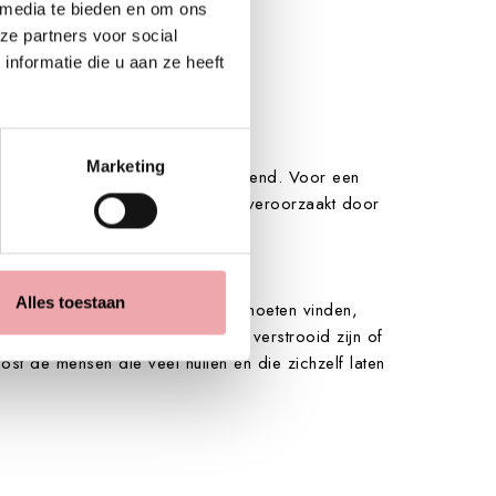
 media te bieden en om ons
ze partners voor social
nformatie die u aan ze heeft
Marketing
ijd parasieten en werkt krampstillend. Voor een
en en tegen een sinaasappelhuid veroorzaakt door
ha en verhoogt Pitta.
Alles toestaan
n de kracht in zichzelf opnieuw moeten vinden,
ecten. Geschikt voor mensen die verstrooid zijn of
oost de mensen die veel huilen en die zichzelf laten