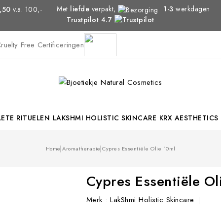
Met
liefde
verpakt,
1-3
werkdagen
,50
v.a. 100,-
Trustpilot 4.7
ETE RITUELEN
LAKSHMI HOLISTIC SKINCARE
KRX AESTHETICS
Home
Aromatherapie
Cypres Essentiële Olie 10ml
Cypres Essentiële Ol
Merk :
LakShmi Holistic Skincare