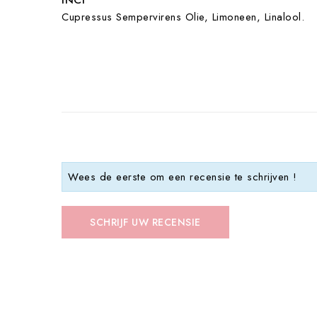
INCI
Cupressus Sempervirens Olie, Limoneen, Linalool.
Wees de eerste om een recensie te schrijven !
SCHRIJF UW RECENSIE