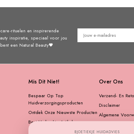
care-rituelen en inspirerende
eauty inspiratie, speciaal voor jou
j bent een Natural Beauty🖤
Mis Dit Niet!
Over Ons
Bespaar Op Top
Verzend- En Reto
Huidverzorgingsproducten
Disclaimer
Ontdek Onze Nieuwste Producten
Algemene Voorw
Best Verkochte Artikelen
Betalingsvoorwa
BJOETIEKJE HUIDADVIES