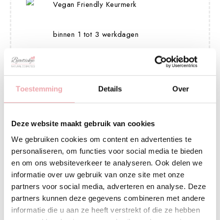
Vegan Friendly Keurmerk
binnen 1 tot 3 werkdagen
Veilig betalen
Toestemming
Details
Over
Deze website maakt gebruik van cookies
We gebruiken cookies om content en advertenties te
personaliseren, om functies voor social media te bieden
Beschrijving
Productdetails
en om ons websiteverkeer te analyseren. Ook delen we
informatie over uw gebruik van onze site met onze
CORIANDER
partners voor social media, adverteren en analyse. Deze
WERKING OP HET LICHAAM
partners kunnen deze gegevens combineren met andere
Het vermindert Vata, Pitta en Kapha, vermindert het teveel
informatie die u aan ze heeft verstrekt of die ze hebben